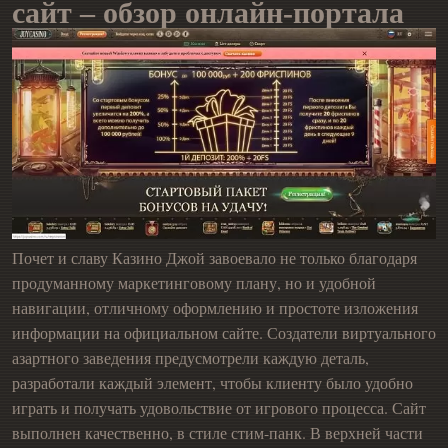
сайт – обзор онлайн-портала
Почет и славу Казино Джой завоевало не только благодаря
продуманному маркетинговому плану, но и удобной
навигации, отличному оформлению и простоте изложения
информации на официальном сайте. Создатели виртуального
азартного заведения предусмотрели каждую деталь,
разработали каждый элемент, чтобы клиенту было удобно
играть и получать удовольствие от игрового процесса. Сайт
выполнен качественно, в стиле стим-панк. В верхней части