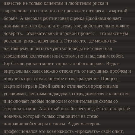
известен не только клиентам и любителям риска и
адреналина, но и тем, кто не проявляет интереса к азартной
борьбе. А высокая рейтинговая оценка Джойказино дает
понимание того факта, что этому залу действительно можно
доверять. Увлекательный игровой процесс – это максимум
роскоши, риска, адреналина. Это место, где можно по-
настоящему испытать чувство победы не только над
заведением, коллегами или слотом, но и над самим собой.
Joy Casino удовлетворит запросы любого игрока. Ведь в
виртуальных залах можно отдохнуть от насущных проблем и
получить при этом денежное вознаграждение. Процесс
азартной игры в Джой казино отличается прозрачными
условиями, честным подходом к сотрудничеству с клиентом
и исключает любые подвохи и сомнительные схемы со
стороны казино. Азартный онлайн-ресурс дает старт карьере
новичка, который только становится на стезю
понравившейся игры в слоты. А для мастеров-
профессионалов это возможность «прокачать» свой опыт,