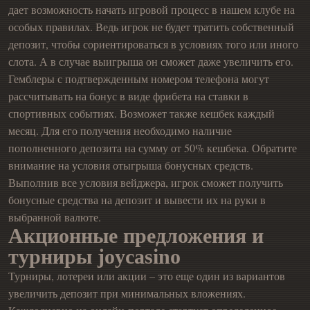
дает возможность начать игровой процесс в нашем клубе на
особых правилах. Ведь игрок не будет тратить собственный
депозит, чтобы сориентироваться в условиях того или иного
слота. А в случае выигрыша он сможет даже увеличить его.
Гемблеры с подтвержденным номером телефона могут
рассчитывать на бонус в виде фрибета на ставки в
спортивных событиях. Возможет также кешбек каждый
месяц. Для его получения необходимо наличие
пополненного депозита на сумму от 50% кешбека. Обратите
внимание на условия отыгрыша бонусных средств.
Выполнив все условия вейджера, игрок сможет получить
бонусные средства на депозит и вывести их на руки в
выбранной валюте.
Акционные предложения и
турниры joycasino
Турниры, лотереи или акции – это еще один из вариантов
увеличить депозит при минимальных вложениях.