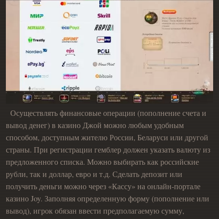
Осуществлять финансовые операции (пополнение счета и
вывод денег) в казино Джой можно любым удобным
способом, доступным жителю России, Беларуси или другой
страны. При регистрации гемблер должен указать валюту из
предложенного списка. Можно выбирать как российские
рубли, так и доллар, евро и т.д. Сделать депозит или
получить деньги можно через «Кассу» на онлайн-портале
казино Joy. Заполняя определенную форму (пополнение или
вывод), игрок обязан ввести предполагаемую сумму,