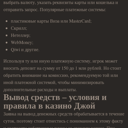
выбрать валюту, указать реквизиты карты или кошелька и
отправить запрос. Популярные платежные системы:
пластиковые карты Виза или MasterCard;
Скрилл;
Нетеллер;
WebMoney;
Qiwi и другие.
Используя ту или иную платежную систему, игрок может
вносить депозит на сумму от 150 до 1 млн рублей. Но стоит
обратить внимание на комиссию, рекомендуемую той или
иной платежной системой, чтобы минимизировать
дополнительные расходы и выплаты.
Вывод средств – условия и
правила в казино Джой
Заявка на вывод денежных средств обрабатывается в течение
суток, поэтому стоит отнестись с пониманием к этому факту
и соотнести собственные планы со сроками казино. При