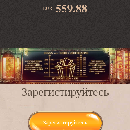
559.88
EUR
Зарегистируйтесь
Зарегистируйтесь