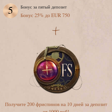
5
Бонус за пятый депозит
Бонус 25% до EUR 750
Получите 200 фриспинов на 10 дней за депозит
от 1000 руб!