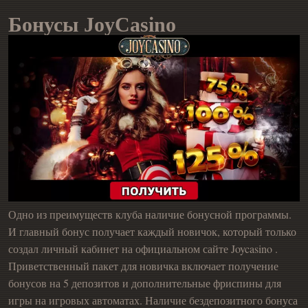
Бонусы JoyCasino
Одно из преимуществ клуба наличие бонусной программы.
И главный бонус получает каждый новичок, который только
создал личный кабинет на официальном сайте Joycasino .
Приветственный пакет для новичка включает получение
бонусов на 5 депозитов и дополнительные фриспины для
игры на игровых автоматах. Наличие бездепозитного бонуса