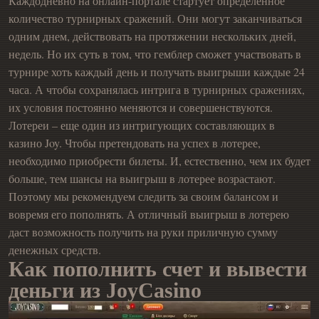
Каждодневно на онлайн-портале стартует определенное
количество турнирных сражений. Они могут заканчиваться
одним днем, действовать на протяжении нескольких дней,
недель. Но их суть в том, что гемблер сможет участвовать в
турнире хоть каждый день и получать выигрыши каждые 24
часа. А чтобы сохранялась интрига в турнирных сражениях,
их условия постоянно меняются и совершенствуются.
Лотереи – еще один из интригующих составляющих в
казино Joy. Чтобы претендовать на успех в лотерее,
необходимо приобрести билеты. И, естественно, чем их будет
больше, тем шансы на выигрыш в лотерее возрастают.
Поэтому мы рекомендуем следить за своим балансом и
вовремя его пополнять. А отличный выигрыш в лотерею
даст возможность получить на руки приличную сумму
денежных средств.
Как пополнить счет и вывести
деньги из JoyCasino