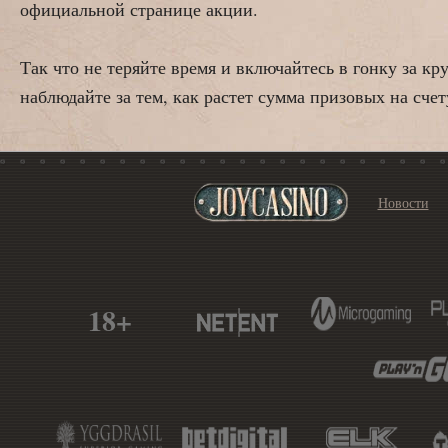
официальной странице акции.
Так что не теряйте время и включайтесь в гонку за к
наблюдайте за тем, как растет сумма призовых на счет
Новости
18+