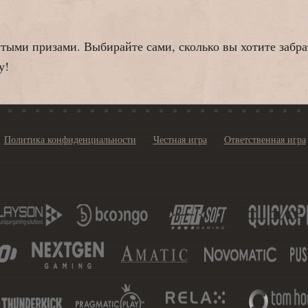
рутыми призами. Выбирайте сами, сколько вы хотите забра
у!
Политика конфиденциальности
Честная игра
Ответственная игра