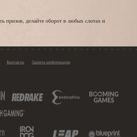
ть призов, делайте оборот в любых слотах и
Контакты
Защита информации