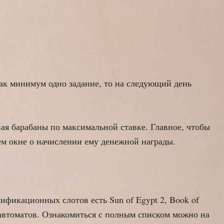
как минимум одно задание, то на следующий день
вая барабаны по максимальной ставке. Главное, чтобы
м окне о начислении ему денежной награды.
ификационных слотов есть Sun of Egypt 2, Book of
ых автоматов. Ознакомиться с полным списком можно на