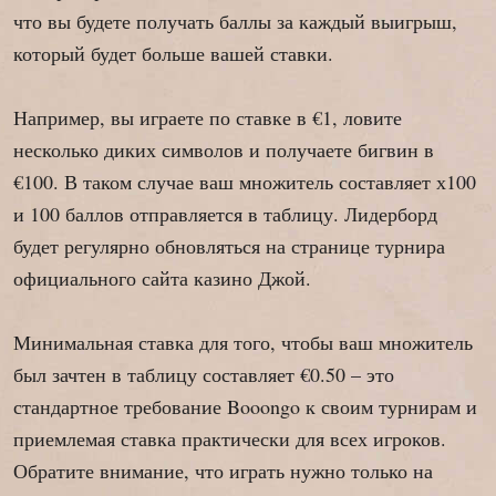
что вы будете получать баллы за каждый выигрыш,
который будет больше вашей ставки.
Например, вы играете по ставке в €1, ловите
несколько диких символов и получаете бигвин в
€100. В таком случае ваш множитель составляет х100
и 100 баллов отправляется в таблицу. Лидерборд
будет регулярно обновляться на странице турнира
официального сайта казино Джой.
Минимальная ставка для того, чтобы ваш множитель
был зачтен в таблицу составляет €0.50 – это
стандартное требование Booongo к своим турнирам и
приемлемая ставка практически для всех игроков.
Обратите внимание, что играть нужно только на