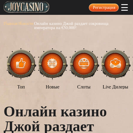
☰
Регистрация
Главная
Новости
Онлайн казино Джой раздает сокровища
императора на €50,000!
Топ
Новые
Слоты
Live Дилеры
Онлайн казино
Джой раздает