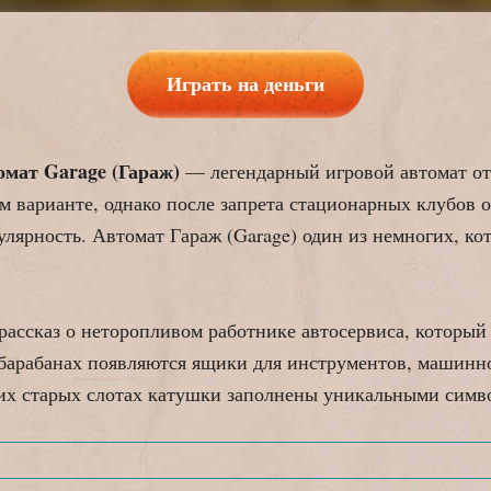
Играть на деньги
омат Garage (Гараж)
— легендарный игровой автомат от 
ом варианте, однако после запрета стационарных клубов 
лярность. Автомат Гараж (Garage) один из немногих, кот
рассказ о неторопливом работнике автосервиса, который 
 барабанах появляются ящики для инструментов, машинно
их старых слотах катушки заполнены уникальными симво