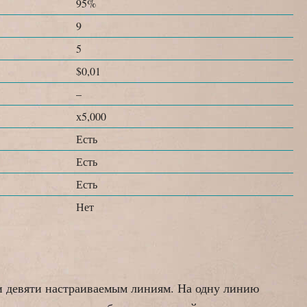
95%
9
5
$0,01
–
х5,000
Есть
Есть
Есть
Нет
 и девяти настраиваемым линиям. На одну линию