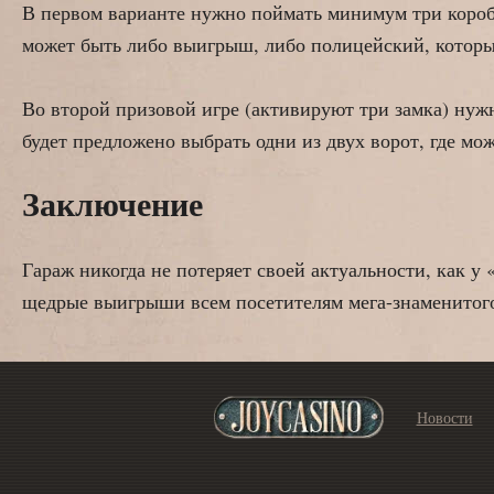
В первом варианте нужно поймать минимум три коробк
может быть либо выигрыш, либо полицейский, которы
Во второй призовой игре (активируют три замка) нужн
будет предложено выбрать одни из двух ворот, где м
Заключение
Гараж никогда не потеряет своей актуальности, как у
щедрые выигрыши всем посетителям мега-знаменитого
Новости