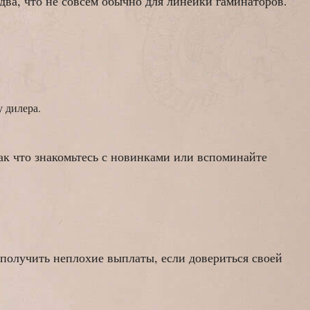
 два, что не совсем обычно для линейки гаминаторов.
 дилера.
Так что знакомьтесь с новинками или вспоминайте
получить неплохие выплаты, если довериться своей