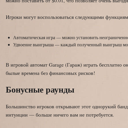
можно поставить от $0.01, что позволяет очень выгод
Игроки могут воспользоваться следующими функциям
Автоматическая игра — можно установить неограниченное
Удвоение выигрыша — каждый полученный выигрыш можно 
В игровой автомат Garage (Гараж) играть бесплатно 
былые времена без финансовых рисков!
Бонусные раунды
Большинство игроков открывают этот однорукий банди
интуиции — больше ничего вам не потребуется.