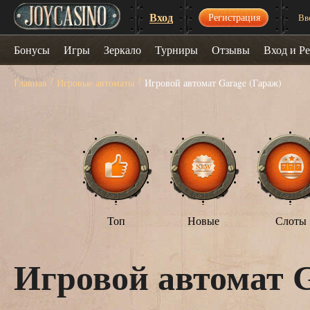
Вход
Регистрация
Вв
Бонусы
Игры
Зеркало
Турниры
Отзывы
Вход и Р
Главная
Игровые автоматы
Игровой автомат Garage (Гараж)
Топ
Новые
Слоты
Игровой автомат G