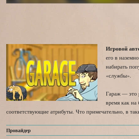
Игровой авт
его в наземн
набирать попу
«службы».
Гараж — это 
время как на
соответствующие атрибуты. Что примечательно, в так
Провайдер