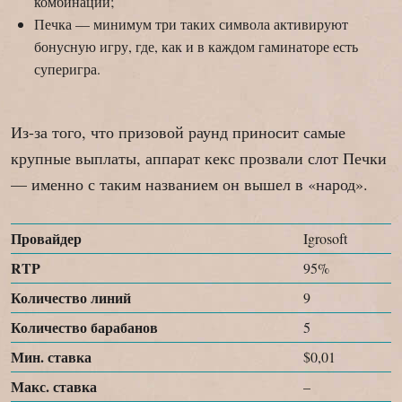
комбинации;
Печка — минимум три таких символа активируют
бонусную игру, где, как и в каждом гаминаторе есть
суперигра.
Из-за того, что призовой раунд приносит самые
крупные выплаты, аппарат кекс прозвали слот Печки
— именно с таким названием он вышел в «народ».
Провайдер
Igrosoft
RTP
95%
Количество линий
9
Количество барабанов
5
Мин. ставка
$0,01
Макс. ставка
–