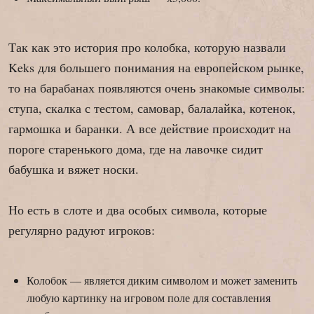
Так как это история про колобка, которую назвали
Keks для большего понимания на европейском рынке,
то на барабанах появляются очень знакомые символы:
ступа, скалка с тестом, самовар, балалайка, котенок,
гармошка и баранки. А все действие происходит на
пороге старенького дома, где на лавочке сидит
бабушка и вяжет носки.
Но есть в слоте и два особых символа, которые
регулярно радуют игроков:
Колобок — является диким символом и может заменить
любую картинку на игровом поле для составления