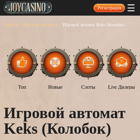
☰
Регистрация
Главная
Игровые автоматы
Игровой автомат Keks (Колобок)
Топ
Новые
Слоты
Live Дилеры
Игровой автомат
Keks (Колобок)