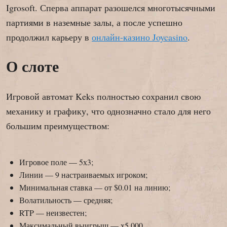
Igrosoft. Сперва аппарат разошелся многотысячными
партиями в наземные залы, а после успешно
продолжил карьеру в
онлайн-казино Joycasino
.
О слоте
Игровой автомат Keks полностью сохранил свою
механику и графику, что однозначно стало для него
большим преимуществом:
Игровое поле — 5х3;
Линии — 9 настраиваемых игроком;
Минимальная ставка — от $0.01 на линию;
Волатильность — средняя;
RTP — неизвестен;
Максимальный выигрыш — х5,000.