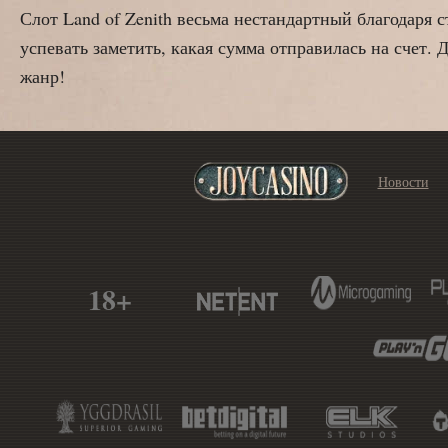
Слот Land of Zenith весьма нестандартный благодаря 
успевать заметить, какая сумма отправилась на счет
жанр!
Новости
18+