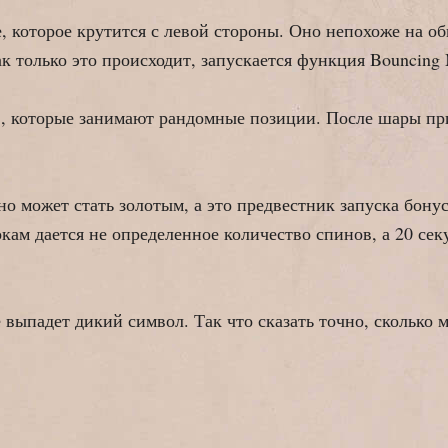
, которое крутится с левой стороны. Оно непохоже на об
 только это происходит, запускается функция Bouncing 
в, которые занимают рандомные позиции. После шары пр
о может стать золотым, а это предвестник запуска бону
ам дается не определенное количество спинов, а 20 сек
 выпадет дикий символ. Так что сказать точно, сколько 