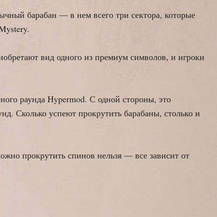
ычный барабан — в нем всего три сектора, которые
Mystery.
иобретают вид одного из премиум символов, и игроки
сного раунда Hypermod. С одной стороны, это
унд. Сколько успеют прокрутить барабаны, столько и
можно прокрутить спинов нельзя — все зависит от