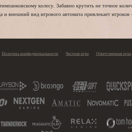
стимпанковскому колесу. Забавно крутить не точное коли
. Да и внешний вид игрового автомата привлекает игрок
Политика конфиденциальности
Честная игра
Ответственная игра