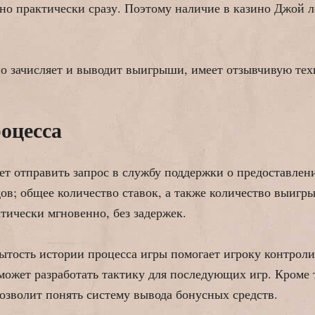
ено практически сразу. Поэтому наличие в казино Джой 
тно зачисляет и выводит выигрыши, имеет отзывчивую те
оцесса
т отправить запрос в службу поддержки о предоставлен
ов; общее количество ставок, а также количество выиг
тически мгновенно, без задержек.
рытость истории процесса игры помогает игроку контроли
может разработать тактику для последующих игр. Кроме 
озволит понять систему вывода бонусных средств.