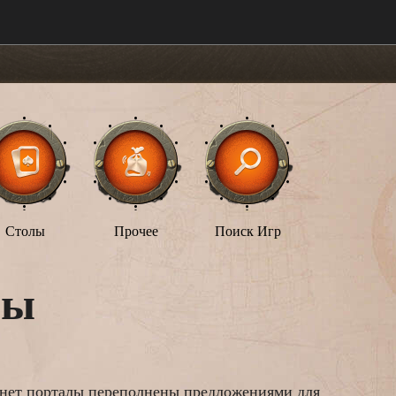
Столы
Прочее
Поиск Игр
ры
ернет порталы переполнены предложениями для