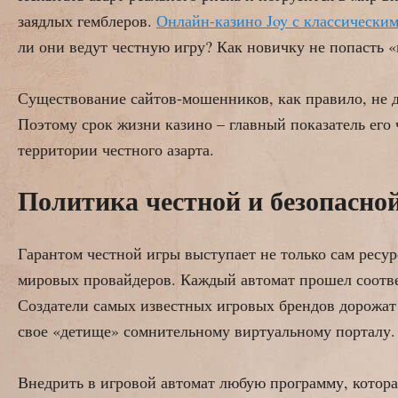
заядлых гемблеров.
Онлайн-казино Joy с классически
ли они ведут честную игру? Как новичку не попасть 
Существование сайтов-мошенников, как правило, не д
Поэтому срок жизни казино – главный показатель его
территории честного азарта.
Политика честной и безопасно
Гарантом честной игры выступает не только сам ресур
мировых провайдеров. Каждый автомат прошел соотве
Создатели самых известных игровых брендов дорожат 
свое «детище» сомнительному виртуальному порталу.
Внедрить в игровой автомат любую программу, котора