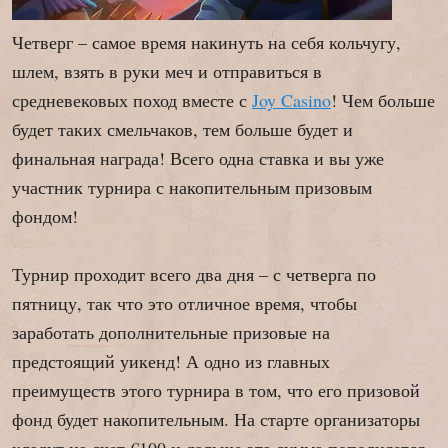
Четверг – самое время накинуть на себя кольчугу,
шлем, взять в руки меч и отправиться в
средневековых поход вместе с
Joy Casino
! Чем больше
будет таких смельчаков, тем больше будет и
финальная награда! Всего одна ставка и вы уже
участник турнира с накопительным призовым
фондом!
Турнир проходит всего два дня – с четверга по
пятницу, так что это отличное время, чтобы
заработать дополнительные призовые на
предстоящий уикенд! А одно из главных
преимуществ этого турнира в том, что его призовой
фонд будет накопительным. На старте организаторы