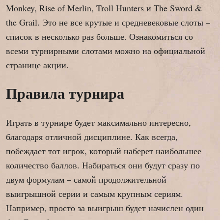
Monkey, Rise of Merlin, Troll Hunters и The Sword &
the Grail. Это не все крутые и средневековые слоты –
список в несколько раз больше. Ознакомиться со
всеми турнирными слотами можно на официальной
странице акции.
Правила турнира
Играть в турнире будет максимально интересно,
благодаря отличной дисциплине. Как всегда,
побеждает тот игрок, который наберет наибольшее
количество баллов. Набираться они будут сразу по
двум формулам – самой продолжительной
выигрышной серии и самым крупным сериям.
Например, просто за выигрыш будет начислен один