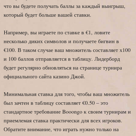
что вы будете получать баллы за каждый выигрыш,
который будет больше вашей ставки.
Например, вы играете по ставке в €1, ловите
несколько диких символов и получаете бигвин в
€100. В таком случае ваш множитель составляет х100
и 100 баллов отправляется в таблицу. Лидерборд
будет регулярно обновляться на странице турнира
официального сайта казино Джой.
Минимальная ставка для того, чтобы ваш множитель
был зачтен в таблицу составляет €0.50 – это
стандартное требование Booongo к своим турнирам и
приемлемая ставка практически для всех игроков.
Обратите внимание, что играть нужно только на