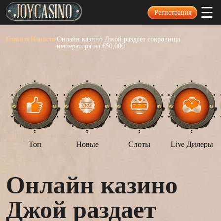
☰
Регистрация
Главная
Новости
Онлайн казино Джой раздает сокровища
императора на €50,000!
Топ
Новые
Слоты
Live Дилеры
Онлайн казино
Джой раздает