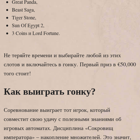
Great Panda,
Beast Saga,
Tiger Stone,
Sun Of Egypt 2,
3 Coins и Lord Fortune.
Не теряйте времени и выбирайте любой из этих
слотов и включайтесь в гонку. Первый приз в €50,000
того стоит!
Как выиграть гонку?
Соревнование выиграет тот игрок, который
совместит свою удачу с полезными знаниями об
игровых автоматах. Дисциплина «Сокровищ
императора» – накопление множителей. Это значит,