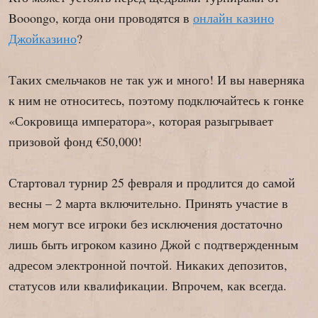
Booongo, когда они проводятся в
онлайн казино
Джойказино
?
Таких смельчаков не так уж и много! И вы наверняка
к ним не относитесь, поэтому подключайтесь к гонке
«Сокровища императора», которая разыгрывает
призовой фонд €50,000!
Стартовал турнир 25 февраля и продлится до самой
весны – 2 марта включительно. Принять участие в
нем могут все игроки без исключения достаточно
лишь быть игроком казино Джой с подтвержденным
адресом электронной почтой. Никаких депозитов,
статусов или квалификации. Впрочем, как всегда.