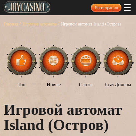
☰
Регистрация
Главная
Игровые автоматы
Игровой автомат Island (Остров)
Топ
Новые
Слоты
Live Дилеры
Игровой автомат
Island (Остров)