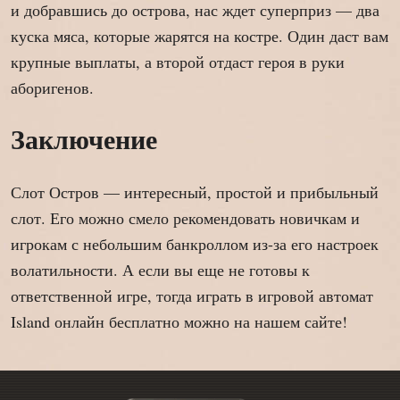
и добравшись до острова, нас ждет суперприз — два
куска мяса, которые жарятся на костре. Один даст вам
крупные выплаты, а второй отдаст героя в руки
аборигенов.
Заключение
Слот Остров — интересный, простой и прибыльный
слот. Его можно смело рекомендовать новичкам и
игрокам с небольшим банкроллом из-за его настроек
волатильности. А если вы еще не готовы к
ответственной игре, тогда играть в игровой автомат
Island онлайн бесплатно можно на нашем сайте!