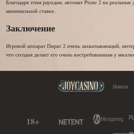
Благодаря этим раундам, автомат Pirate 2 на реальны
минимальной ставке.
Заключение
Игровой аппарат Пират 2 очень захватывающий, интер
что сегодня делает его очень востребованным у милли
Новости
18+