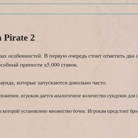
Pirate 2
сных особенностей. В первую очередь стоит отметить дв
особный принести х5,000 ставок.
аунда, которые запускаются довольно часто:
ожении, игрокам дается аналогичное количество сундуков для 
на которой установлено множество бочек. Игрокам предстоит брос