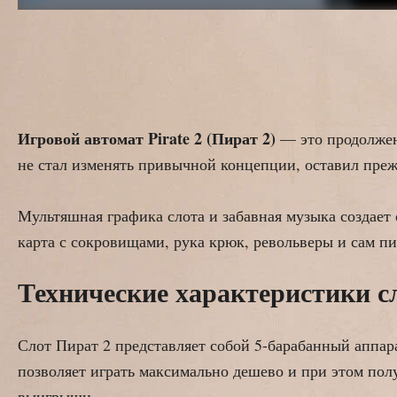
Игровой автомат Pirate 2 (Пират 2)
— это продолжени
не стал изменять привычной концепции, оставил пре
Мультяшная графика слота и забавная музыка создает
карта с сокровищами, рука крюк, револьверы и сам пи
Технические характеристики с
Слот Пират 2 представляет собой 5-барабанный аппар
позволяет играть максимально дешево и при этом пол
выигрыши.