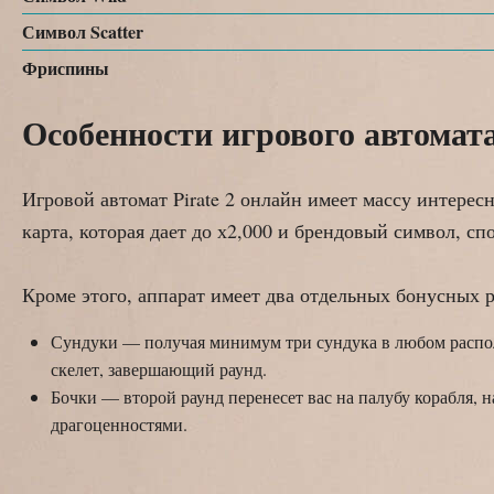
Символ Scatter
Фриспины
Особенности игрового автомата 
Игровой автомат Pirate 2 онлайн имеет массу интере
карта, которая дает до х2,000 и брендовый символ, сп
Кроме этого, аппарат имеет два отдельных бонусных р
Сундуки — получая минимум три сундука в любом распол
скелет, завершающий раунд.
Бочки — второй раунд перенесет вас на палубу корабля, 
драгоценностями.