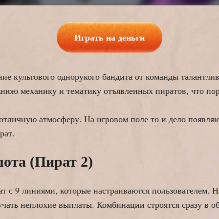
Играть на деньги
е культового однорукого бандита от команды талантливы
жнюю механику и тематику отъявленных пиратов, что по
 отличную атмосферу. На игровом поле то и дело появля
рат.
лота
(Пират 2)
ат с 9 линиями, которые настраиваются пользователем. 
учать неплохие выплаты. Комбинации строятся сразу в о