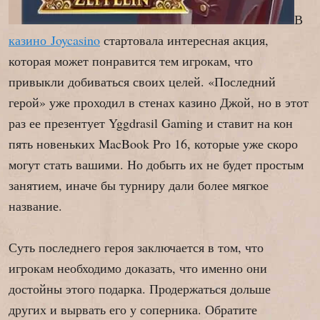
В
казино Joycasino
стартовала интересная акция,
которая может понравится тем игрокам, что
привыкли добиваться своих целей. «Последний
герой» уже проходил в стенах казино Джой, но в этот
раз ее презентует Yggdrasil Gaming и ставит на кон
пять новеньких MacBook Pro 16, которые уже скоро
могут стать вашими. Но добыть их не будет простым
занятием, иначе бы турниру дали более мягкое
название.
Суть последнего героя заключается в том, что
игрокам необходимо доказать, что именно они
достойны этого подарка. Продержаться дольше
других и вырвать его у соперника. Обратите