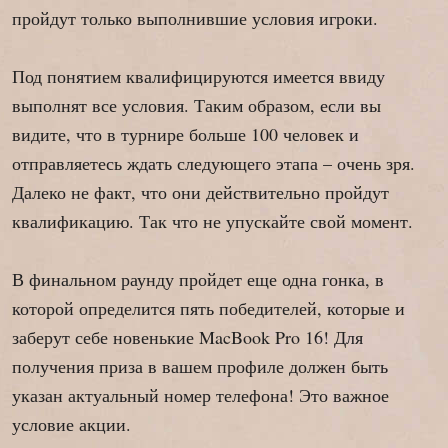
пройдут только выполнившие условия игроки.
Под понятием квалифицируются имеется ввиду
выполнят все условия. Таким образом, если вы
видите, что в турнире больше 100 человек и
отправляетесь ждать следующего этапа – очень зря.
Далеко не факт, что они действительно пройдут
квалификацию. Так что не упускайте свой момент.
В финальном раунду пройдет еще одна гонка, в
которой определится пять победителей, которые и
заберут себе новенькие MacBook Pro 16! Для
получения приза в вашем профиле должен быть
указан актуальный номер телефона! Это важное
условие акции.