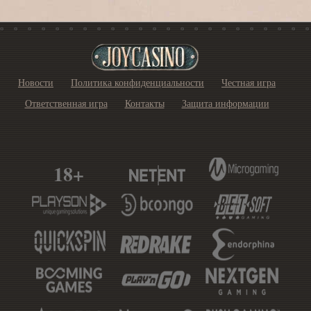
Новости
Политика конфиденциальности
Честная игра
Ответственная игра
Контакты
Защита информации
18+