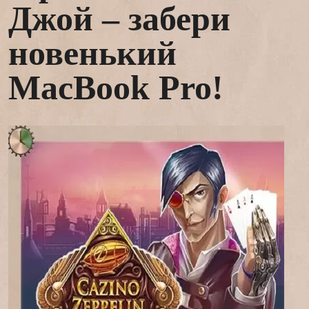
Джой – забери
новенький
MacBook Pro!