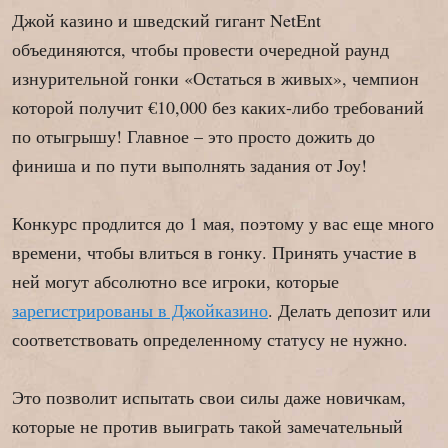
Джой казино и шведский гигант NetEnt
объединяются, чтобы провести очередной раунд
изнурительной гонки «Остаться в живых», чемпион
которой получит €10,000 без каких-либо требований
по отыгрышу! Главное – это просто дожить до
финиша и по пути выполнять задания от Joy!
Конкурс продлится до 1 мая, поэтому у вас еще много
времени, чтобы влиться в гонку. Принять участие в
ней могут абсолютно все игроки, которые
зарегистрированы в Джойказино
. Делать депозит или
соответствовать определенному статусу не нужно.
Это позволит испытать свои силы даже новичкам,
которые не против выиграть такой замечательный