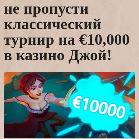
не пропусти
классический
турнир на €10,000
в казино Джой!