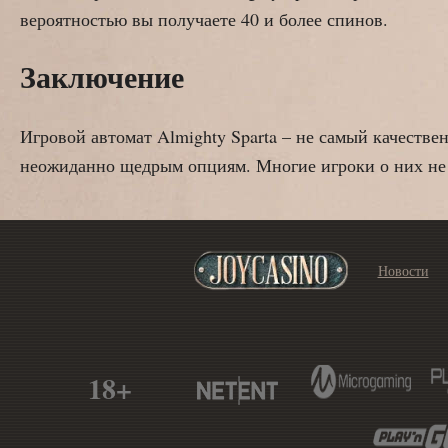
вероятностью вы получаете 40 и более спинов.
Заключение
Игровой автомат Almighty Sparta – не самый качестве
неожиданно щедрым опциям. Многие игроки о них не 
Новости
18+