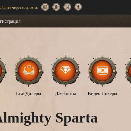
ойдите через соц. сети:
егистрация
Live Дилеры
Джекпоты
Видео Покеры
lmighty Sparta