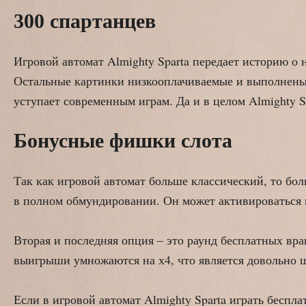
300 спартанцев
Игровой автомат Almighty Sparta передает историю о 
Остальные картинки низкооплачиваемые и выполнены в
уступает современным играм. Да и в целом Almighty S
Бонусные фишки слота
Так как игровой автомат больше классический, то бол
в полном обмундировании. Он может активироваться н
Вторая и последняя опция – это раунд бесплатных вр
выигрыши умножаются на х4, что является довольно щ
Если в игровой автомат Almighty Sparta играть беспла