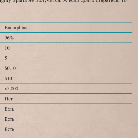
Endorphina
96%
10
5
$0,10
$10
х5,000
Нет
Есть
Есть
Есть