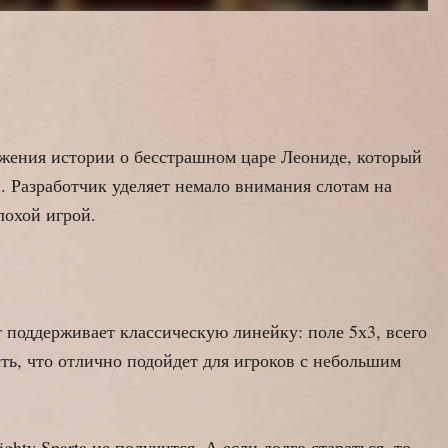
ажения истории о бесстрашном царе Леониде, который
. Разработчик уделяет немало внимания слотам на
лохой игрой.
 поддерживает классическую линейку: поле 5х3, всего
ть, что отлично подойдет для игроков с небольшим
hty Sparta не получится. А если долго стараться, то