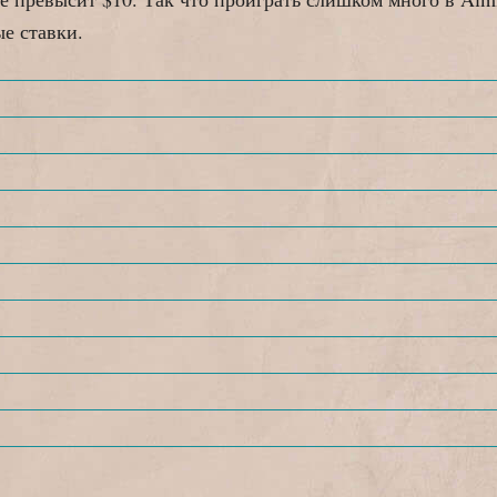
е ставки.