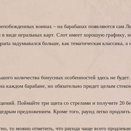
непобежденных воинах – на барабанах появляются сам Лео
 виде игральных карт. Слот имеет хорошую графику, но 
parta задумывался больше, как тематическая классика, а
ьшого количества бонусных особенностей здесь не будет.
а каждом барабане, но обязательно придет целым стеком.
ащений. Поймайте три щита со стрелами и получите 20 
едрым предложением. Кроме того, раунд легко продлить
тно, то можно отметить, что раунда чаще всего продлеваю