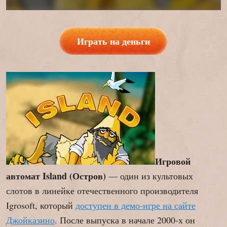
Играть на деньги
Игровой
автомат Island (Остров)
— один из культовых
слотов в линейке отечественного производителя
Igrosoft, который
доступен в демо-игре на сайте
Джойказино
. После выпуска в начале 2000-х он