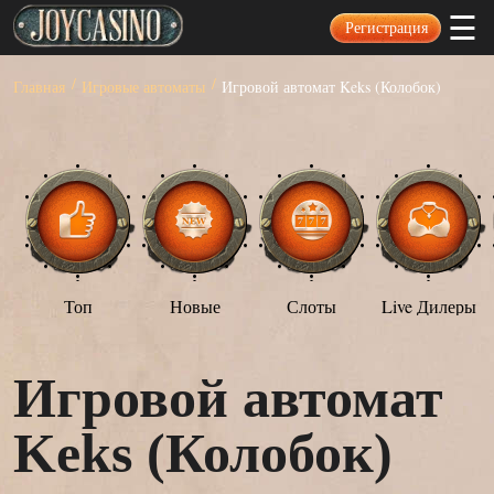
☰
Регистрация
Главная
Игровые автоматы
Игровой автомат Keks (Колобок)
Топ
Новые
Слоты
Live Дилеры
Игровой автомат
Keks (Колобок)