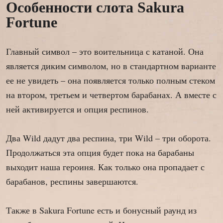
Особенности слота Sakura
Fortune
Главный символ – это воительница с катаной. Она
является диким символом, но в стандартном варианте
ее не увидеть – она появляется только полным стеком
на втором, третьем и четвертом барабанах. А вместе с
ней активируется и опция респинов.
Два Wild дадут два респина, три Wild – три оборота.
Продолжаться эта опция будет пока на барабаны
выходит наша героиня. Как только она пропадает с
барабанов, респины завершаются.
Также в Sakura Fortune есть и бонусный раунд из