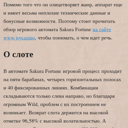
Помимо того что он олицетворяет жанр, аппарат еще
и имеет весьма неплохие технические данные и
бонусные возможности. Поэтому стоит прочитать
обзор игрового автомата Sakura Fortune
на сайте
www.joycasino
, чтобы понимать, о чем идет речь.
О слоте
В автомате Sakura Fortune игровой процесс проходит
на пяти барабанах, четырех горизонтальных полосах
и 40 фиксированных линиях. Комбинации
складываются только слева направо, но благодаря
огромным Wild, проблем с их построением не
возникает. Возврат слота держится на высокой
отметке 96,58% с высокой волатильностью. А