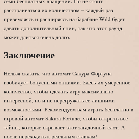
семи бесплатных вращений. Но не стоит
расстраиваться их количеством – каждый раз
приземляясь и расширяясь на барабане Wild будет
давать дополнительный спин, так что этот раунд
может длиться очень долго.
Заключение
Нельзя сказать, что автомат Сакура Фортуна
изобилует бонусными опциями. Здесь их умеренное
количество, чтобы сделать игру максимально
интересной, но и не перегружать ее лишними
возможностями. Рекомендуем вам играть бесплатно в
игровой автомат Sakura Fortune, чтобы открыть все
тайны, которые скрывает этот загадочный слот. А
после переходить к реальным ставкам!