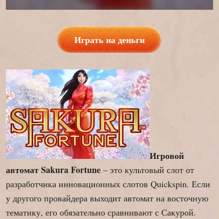
Играть на деньги
Игровой
автомат Sakura Fortune
– это культовый слот от
разработчика инновационных слотов Quickspin. Если
у другого провайдера выходит автомат на восточную
тематику, его обязательно сравнивают с Сакурой.