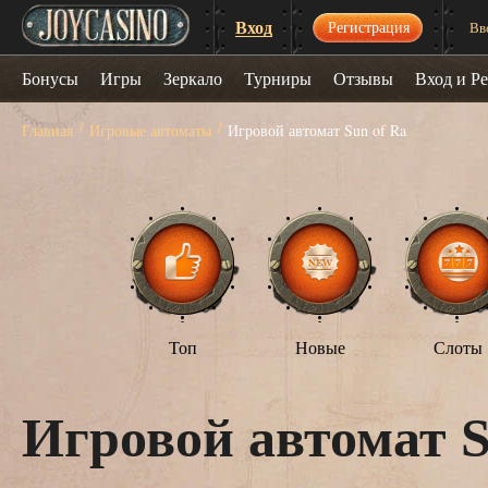
Вход
Регистрация
Вв
Бонусы
Игры
Зеркало
Турниры
Отзывы
Вход и Р
Главная
Игровые автоматы
Игровой автомат Sun of Ra
Топ
Новые
Слоты
Игровой автомат S