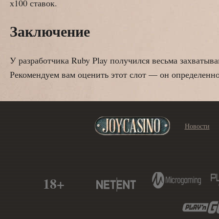
х100 ставок.
Заключение
У разработчика Ruby Play получился весьма захватыв
Рекомендуем вам оценить этот слот — он определенно 
Новости
18+