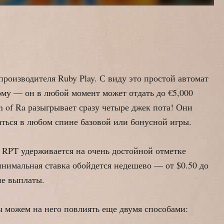
производителя Ruby Play. С виду это простой автомат
тому — он в любой момент может отдать до €5,000
n of Ra разыгрывает сразу четыре джек пота! Они
аться в любом спине базовой или бонусной игры.
 RPT удерживается на очень достойной отметке
инимальная ставка обойдется недешево — от $0.50 до
ие выплаты.
ы можем на него повлиять еще двумя способами: