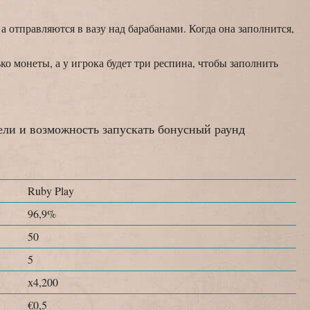
отправляются в вазу над барабанами. Когда она заполнится,
о монеты, а у игрока будет три респина, чтобы заполнить
тели и возможность запускать бонусный раунд
Ruby Play
96,9%
50
5
х4,200
€0,5