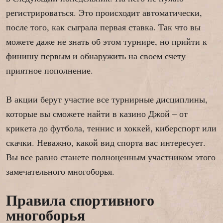
регистрироваться. Это происходит автоматически,
после того, как сыграла первая ставка. Так что вы
можете даже не знать об этом турнире, но прийти к
финишу первым и обнаружить на своем счету
приятное пополнение.
В акции берут участие все турнирные дисциплины,
которые вы сможете найти в казино Джой – от
крикета до футбола, теннис и хоккей, киберспорт или
скачки. Неважно, какой вид спорта вас интересует.
Вы все равно станете полноценным участником этого
замечательного многоборья.
Правила спортивного
многоборья