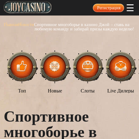
☰
Регистрация
Главная
Новости
Спортивное многоборье в казино Джой – ставь на
любимую команду и забирай призы каждую неделю!
Топ
Новые
Слоты
Live Дилеры
Спортивное
многоборье в