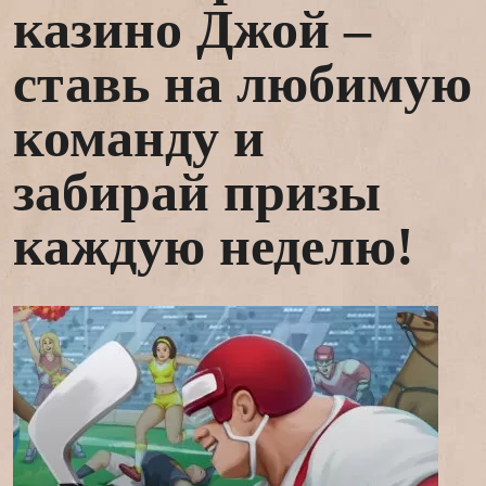
казино Джой –
ставь на любимую
команду и
забирай призы
каждую неделю!