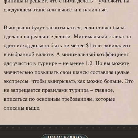
финиша и решает, что с ними делать – умножить на
следующем этапе или вывести в наличные.
Выигрыши будут засчитываться, если ставка была
сделана на реальные деньги. Минимальная ставка на
один исход должна быть не менее $1 или эквивалент
в выбранной валюте. А минимальный коэффициент
для участия в турнире – не менее 1.2. Но вы можете
значительно повышать свои шансы составляя целые
экспрессы, чтобы выигрывать как можно больше. Это
не запрещается правилами турнира – главное,
вписаться по основным требованиям, которые
описаны выше.