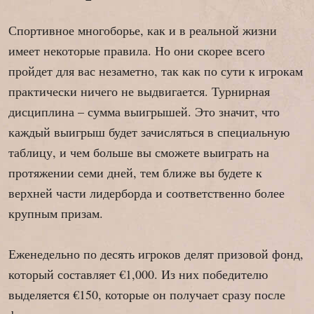
Спортивное многоборье, как и в реальной жизни
имеет некоторые правила. Но они скорее всего
пройдет для вас незаметно, так как по сути к игрокам
практически ничего не выдвигается. Турнирная
дисциплина – сумма выигрышей. Это значит, что
каждый выигрыш будет зачисляться в специальную
таблицу, и чем больше вы сможете выиграть на
протяжении семи дней, тем ближе вы будете к
верхней части лидерборда и соответственно более
крупным призам.
Еженедельно по десять игроков делят призовой фонд,
который составляет €1,000. Из них победителю
выделяется €150, которые он получает сразу после