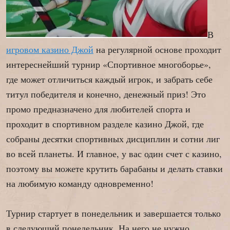
В
игровом казино Джой
на регулярной основе проходит
интереснейший турнир «Спортивное многоборье»,
где может отличиться каждый игрок, и забрать себе
титул победителя и конечно, денежный приз! Это
промо предназначено для любителей спорта и
проходит в спортивном разделе казино Джой, где
собраны десятки спортивных дисциплин и сотни лиг
во всей планеты. И главное, у вас один счет с казино,
поэтому вы можете крутить барабаны и делать ставки
на любимую команду одновременно!
Турнир стартует в понедельник и завершается только
в следующий понедельник. На него не нужно