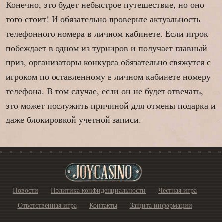
Конечно, это будет небыстрое путешествие, но оно
того стоит! И обязательно проверьте актуальность
телефонного номера в личном кабинете. Если игрок
побеждает в одном из турниров и получает главный
приз, организаторы конкурса обязательно свяжутся с
игроком по оставленному в личном кабинете номеру
телефона. В том случае, если он не будет отвечать,
это может послужить причиной для отмены подарка и
даже блокировкой учетной записи.
Новости
Политика конфиденциальности
Честная игра
Ответственная игра
Контакты
Защита информации