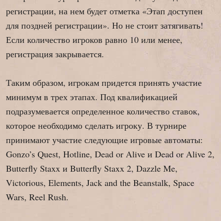
регистрации, на нем будет отметка «Этап доступен
для поздней регистрации». Но не стоит затягивать!
Если количество игроков равно 10 или менее,
регистрация закрывается.
Таким образом, игрокам придется принять участие
минимум в трех этапах. Под квалификацией
подразумевается определенное количество ставок,
которое необходимо сделать игроку. В турнире
принимают участие следующие игровые автоматы:
Gonzo’s Quest, Hotline, Dead or Alive и Dead or Alive 2,
Butterfly Staxx и Butterfly Staxx 2, Dazzle Me,
Victorious, Elements, Jack and the Beanstalk, Space
Wars, Reel Rush.