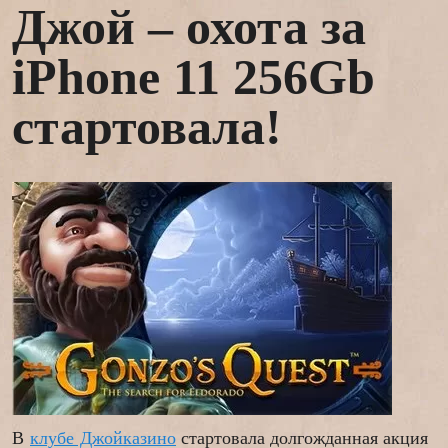
Джой – охота за
iPhone 11 256Gb
стартовала!
В
клубе Джойказино
стартовала долгожданная акция