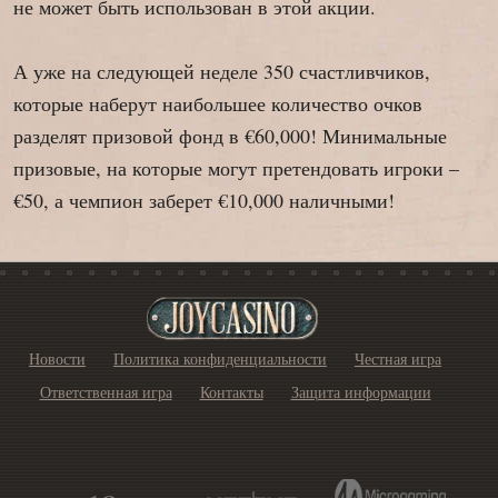
не может быть использован в этой акции.
А уже на следующей неделе 350 счастливчиков,
которые наберут наибольшее количество очков
разделят призовой фонд в €60,000! Минимальные
призовые, на которые могут претендовать игроки –
€50, а чемпион заберет €10,000 наличными!
Новости
Политика конфиденциальности
Честная игра
Ответственная игра
Контакты
Защита информации