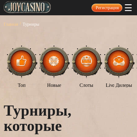
☰
Регистрация
Главная
Турниры
Топ
Новые
Слоты
Live Дилеры
Турниры,
которые