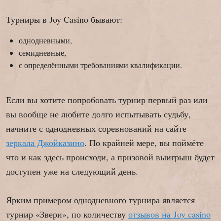
Турниры в Joy Casino бывают:
однодневными,
семидневные,
с определёнными требованиями квалификации.
Если вы хотите попробовать турнир первый раз или
вы вообще не любите долго испытывать судьбу,
начните с однодневных соревнований на сайте
зеркала Джойказино
. По крайней мере, вы поймёте
что и как здесь происходи, а призовой выигрыш будет
доступен уже на следующий день.
Ярким примером однодневного турнира является
турнир «Звери», по количеству
отзывов на Joy casino