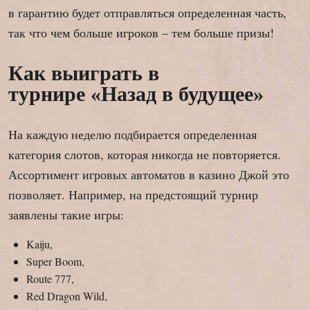
в гарантию будет отправляться определенная часть,
так что чем больше игроков – тем больше призы!
Как выиграть в
турнире «Назад в будущее»
На каждую неделю подбирается определенная
категория слотов, которая никогда не повторяется.
Ассортимент игровых автоматов в казино Джой это
позволяет. Например, на предстоящий турнир
заявлены такие игры:
Kaiju,
Super Boom,
Route 777,
Red Dragon Wild,