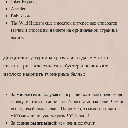
Joker Expand,
Arcader,
Babushkas,
The Wild Hatter и еще с десяток интересных аппаратов.
Полный список вы найдете на официальной странице
акции.
Дисциплин у турнира сразу две, и даже можно
сказать три – классические бустеры позволяют
неплохо накопить турнирные баллы:
За множители
: получая выигрыши, которые превосходят
ставку, игроки накапливают баллы за множители. Чем он
выше, тем больше очков. Например, за мультипликатор
х100 можно получить сразу 500 баллов!
За серию выигрышей
: чем длиннее будут