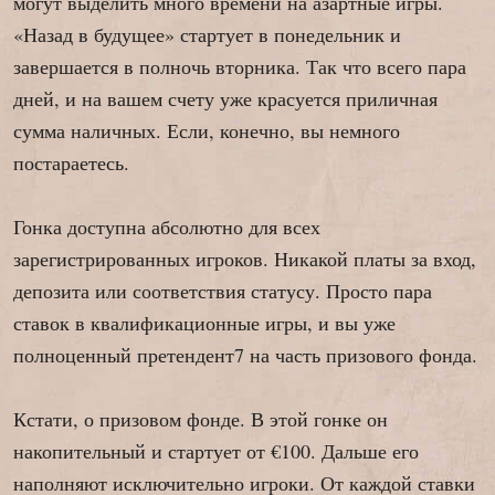
могут выделить много времени на азартные игры.
«Назад в будущее» стартует в понедельник и
завершается в полночь вторника. Так что всего пара
дней, и на вашем счету уже красуется приличная
сумма наличных. Если, конечно, вы немного
постараетесь.
Гонка доступна абсолютно для всех
зарегистрированных игроков. Никакой платы за вход,
депозита или соответствия статусу. Просто пара
ставок в квалификационные игры, и вы уже
полноценный претендент7 на часть призового фонда.
Кстати, о призовом фонде. В этой гонке он
накопительный и стартует от €100. Дальше его
наполняют исключительно игроки. От каждой ставки